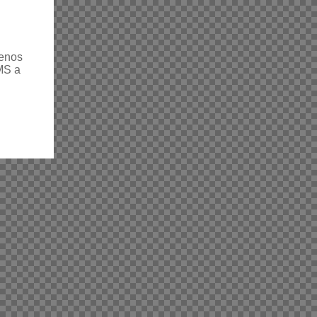
menos
MS a