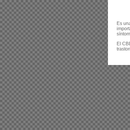
Es una
import
síntom
El CBD
trasto