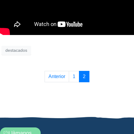
destacados
Anterior
1
2
Llàmanos