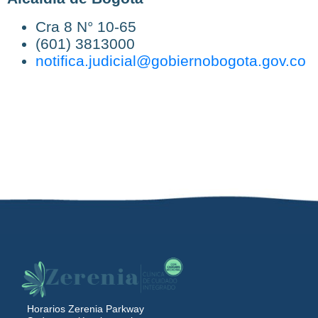
Cra 8 N° 10-65
(601) 3813000
notifica.judicial@gobiernobogota.gov.co
Horarios Zerenia Parkway