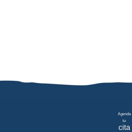
Agenda
tu
cita