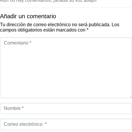
Aún no hay comentarios, ¡añada su voz abajo!
Añadir un comentario
Tu dirección de correo electrónico no será publicada.
Los
campos obligatorios están marcados con
*
Comentario
*
Nombre
*
Correo
electrónico
*