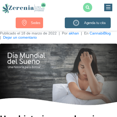
Sedes
Agenda tu cita
Publicado el
18 de marzo de 2022
Por
akhan
En
CannabiBlog
Dejar un comentario