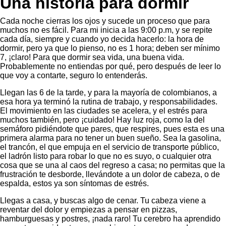
Una historia para dormir
Cada noche cierras los ojos y sucede un proceso que para
muchos no es fácil. Para mi inicia a las 9:00 p.m, y se repite
cada día, siempre y cuando yo decida hacerlo: la hora de
dormir, pero ya que lo pienso, no es 1 hora; deben ser mínimo
7, ¡claro! Para que dormir sea vida, una buena vida.
Probablemente no entiendas por qué, pero después de leer lo
que voy a contarte, seguro lo entenderás.
Llegan las 6 de la tarde, y para la mayoría de colombianos, a
esa hora ya terminó la rutina de trabajo, y responsabilidades.
El movimiento en las ciudades se acelera, y el estrés para
muchos también, pero ¡cuidado! Hay luz roja, como la del
semáforo pidiéndote que pares, que respires, pues esta es una
primera alarma para no tener un buen sueño. Sea la gasolina,
el trancón, el que empuja en el servicio de transporte público,
el ladrón listo para robar lo que no es suyo, o cualquier otra
cosa que se una al caos del regreso a casa; no permitas que la
frustración te desborde, llevándote a un dolor de cabeza, o de
espalda, estos ya son síntomas de estrés.
Llegas a casa, y buscas algo de cenar. Tu cabeza viene a
reventar del dolor y empiezas a pensar en pizzas,
hamburguesas y postres, ¡nada raro! Tu cerebro ha aprendido