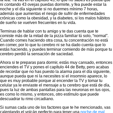
ni contando 43 ovejas puedas dormirte, y fea puede estar la
noche y el día siguiente si no duermes mínimo 7 horas,
además que aumentas el riesgo de sufrir de enfermedades
crónicas como la obesidad, y la diabetes, si los malos hábitos
de sueño se vuelven frecuentes en tu vida.
Terminas de hablar con tu amigo y te das cuenta que te
comiste más de la mitad de la pizza familiar tú solo, “normal”.
Cuando comes haciendo otra cosa, tu concentración no está
en comer, por lo que tu cerebro ni se ha dado cuenta que lo
estás haciendo, y puedes terminar comiendo de más porque tu
cerebro perdió la sensación de saciedad.
Ahora si te preparas para dormir, estás muy cansado, entonces
enciendes el TV y pones el capítulo 44 de Betty, pero acabas
de recordar que no has puesto la alarma para el día siguiente,
aunque pueda que ni la necesites si el insomnio aparece, lo
que es muy probable porque al encender la TV y tomar tu
celular ya le enviaste el mensaje a tu cerebro que está de día,
pues la luz de ambas pantallas para las neuronas en tus ojos,
es como lo mismo, y entonces, otro estímulo que puede
descuadrar tu rimo circadiano.
Si sumas cada uno de los factores que te he mencionado, vas
calentando el volcán perfecto para tener una
noche de mal