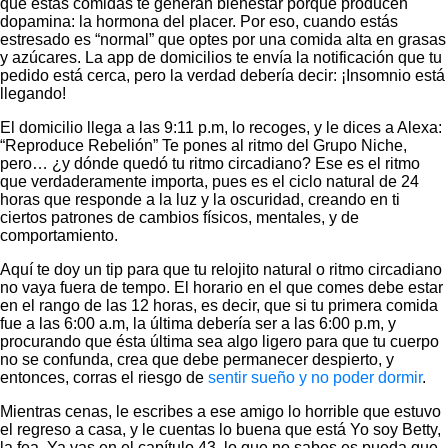
que estas comidas te generan bienestar porque producen
dopamina: la hormona del placer. Por eso, cuando estás
estresado es “normal” que optes por una comida alta en grasas
y azúcares. La app de domicilios te envía la notificación que tu
pedido está cerca, pero la verdad debería decir: ¡Insomnio está
llegando!
El domicilio llega a las 9:11 p.m, lo recoges, y le dices a Alexa:
“Reproduce Rebelión” Te pones al ritmo del Grupo Niche,
pero… ¿y dónde quedó tu ritmo circadiano? Ese es el ritmo
que verdaderamente importa, pues es el ciclo natural de 24
horas que responde a la luz y la oscuridad, creando en ti
ciertos patrones de cambios físicos, mentales, y de
comportamiento.
Aquí te doy un tip para que tu relojito natural o ritmo circadiano
no vaya fuera de tempo. El horario en el que comes debe estar
en el rango de las 12 horas, es decir, que si tu primera comida
fue a las 6:00 a.m, la última debería ser a las 6:00 p.m, y
procurando que ésta última sea algo ligero para que tu cuerpo
no se confunda, crea que debe permanecer despierto, y
entonces, corras el riesgo de
sentir sueño y no poder dormir
.
Mientras cenas, le escribes a ese amigo lo horrible que estuvo
el regreso a casa, y le cuentas lo buena que está Yo soy Betty,
la fea. Ya vas en el capítulo 43, lo que no sabes es pueda que